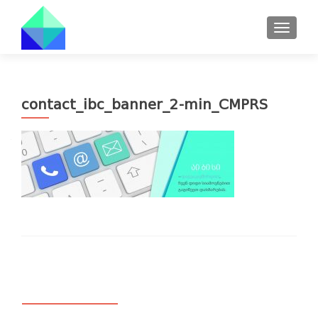
TOGGL
contact_ibc_banner_2-min_CMPRS
ᲙᲐᲢᲔᲒᲝᲠᲘᲔᲑᲘ