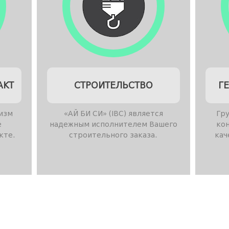
АКТ
СТРОИТЕЛЬСТВО
Г
изм
«АЙ БИ СИ» (IBC) является
Гру
е
надежным исполнителем Вашего
ко
кте.
строительного заказа.
кач