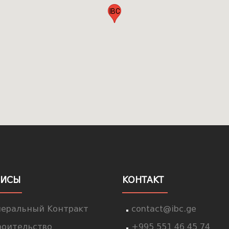
IBC
ВИСЫ
КОНТАКТ
неральный Контракт
contact@ibc.ge
роительство
+995 551 46 45 74