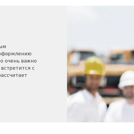
ным
 оформлению
то очень важно
 встретится с
рассчитает