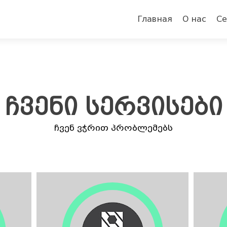
Перейти к содержи
Главная
О нас
Се
ᲩᲕᲔᲜᲘ ᲡᲔᲠᲕᲘᲡᲔᲑᲘ
ჩვენ ვჭრით პრობლემებს