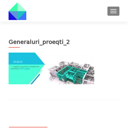
TOGGL
Generaluri_proeqti_2
ᲙᲐᲢᲔᲒᲝᲠᲘᲔᲑᲘ