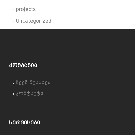
projects
Uncategorized
ᲙᲝᲛᲞᲐᲜᲘᲐ
ჩვენ შესახებ
კონტაქტი
ᲡᲔᲠᲕᲘᲡᲔᲑᲘ